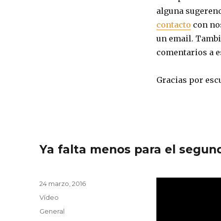
alguna sugerenc
contacto
con nos
un email. Tambi
comentarios a es
Gracias por es
Ya falta menos para el segu
Publicado
24 marzo, 2016
el
Formato
Vídeo
Categorías
General