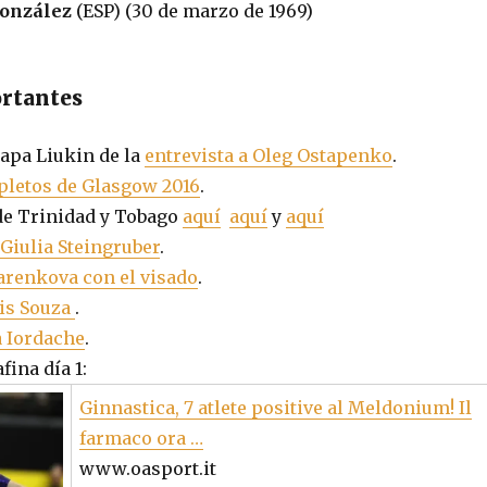
González
(ESP) (30 de marzo de 1969)
rtantes
apa Liukin de la
entrevista a Oleg Ostapenko
.
pletos de Glasgow 2016
.
de Trinidad y Tobago
aquí
aquí
y
aquí
Giulia Steingruber
.
renkova con el visado
.
ais Souza
.
a Iordache
.
fina día 1:
Ginnastica, 7 atlete positive al Meldonium! Il
farmaco ora …
www.oasport.it