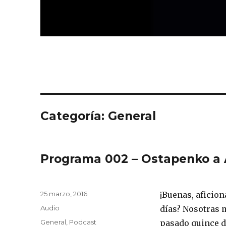
Categoría:
General
Programa 002 – Ostapenko a
Publicado
25 marzo, 2016
¡Buenas, aficion
el
Formato
Audio
días? Nosotras 
Categorías
General
,
Podcast
pasado quince d