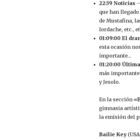
22:39 Noticias
—
que han llegado
de Mustafina, la
Iordache, etc., et
01:09:00 El dr
esta ocasión no
importante…
01:20:00 Últim
más importantes
y Jesolo.
En la sección
«E
gimnasia artíst
la emisión del 
Bailie Key
(USA)