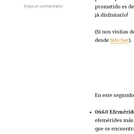
en
Deja un comentario
prometido es deu
Programa
¡A disfrutarlo!
002
–
Ostapenko
(Si nos visitas
a
desde
Stitcher
).
Azkabán
En este segundo
06:40 Efemérid
efemérides más 
que se encuentr