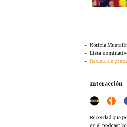
Noticia Mustafin
Lista nominativa
Revista de prens
Interacción
Recordad que po
en el podcast co