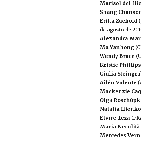
Marisol del Hie
Shang Chunso
Erika Zuchold (
de agosto de 201
Alexandra Mar
Ma Yanhong
(C
Wendy Bruce
(U
Kristie Phillips
Giulia Steingru
Ailén Valente
(
Mackenzie Caq
Olga Roschúpk
Natalia Ilienko
Elvire Teza
(FRA
Maria Neculiță
Mercedes Vern