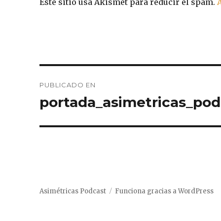
Este sitio usa Akismet para reducir el spam.
Navegación
PUBLICADO EN
de
portada_asimetricas_pod
entradas
Asimétricas Podcast
Funciona gracias a WordPress