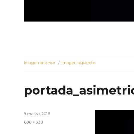
Imagen anterior
Imagen siguiente
portada_asimetri
Publicado
9 marzo, 2016
el
Tamaño
600 × 338
completo